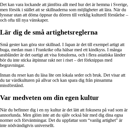
Det kan vara lockande att jämföra allt med hur det är hemma i Sverige,
men försök i stället att se skillnaderna som möjligheter att lära. När du
lyssnar utan att döma öppnar du dörren till verklig kulturell förståelse –
och ofta till nya vänskaper.
Lär dig de små artighetsreglerna
Små gester kan göra stor skillnad. I Japan är det till exempel artigt att
buga, medan man i Frankrike ofta hälsar med ett kindkyss. I många
arabländer är det oartigt att visa fotsulorna, och i flera asiatiska länder
bör du inte sticka ätpinnar rakt ner i riset – det förknippas med
begravningar.
Innan du reser kan du läsa lite om lokala seder och bruk. Det visar att
du tar värdkulturen på allvar och kan spara dig från pinsamma
missförstånd.
Var medveten om din egen kultur
När du befinner dig i en ny kultur är det lätt att fokusera på vad som är
annorlunda. Men glöm inte att du själv också bär med dig dina egna
normer och förväntningar. Det du uppfattar som “vanlig artighet” är
inte nödvändigtvis universellt.