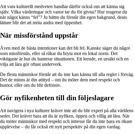
Att vara kulturellt medveten handlar därför också om att känna sig
själv. Vilka värderingar och vanor tar du för givna? Hur reagerar du
när något känns “fel”? Ju bättre du förstår din egen bakgrund, desto
lättare blir det att möta andra med öppenhet.
När missförstånd uppstår
Även med de bästa intentioner kan det bli fel. Kanske säger du något
som missförstås, eller så råkar du bryta mot en lokal norm. Det
viktigaste är hur du hanterar situationen. Ett leende, en ursäkt och en
vilja att lära gör oftast underverk.
De flesta människor förstår att du inte kan känna till alla regler i förväg.
Det de minns är din attityd – om du möter dem med respekt och
humor, eller om du blir defensiv.
Gör nyfikenheten till din följeslagare
Att navigera i nya kulturer kräver inte att du blir expert på alla världens
seder. Det kräver bara att du är nyfiken, öppen och villig att lära. När
du möter människor med respekt och intresse får du inte bara en rikare
upplevelse – du får också ett nytt perspektiv på din egen vardag.