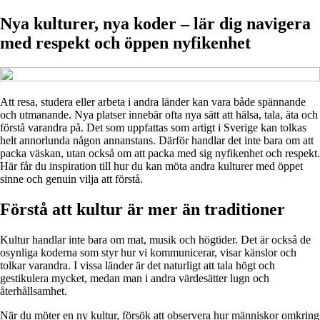
Nya kulturer, nya koder – lär dig navigera
med respekt och öppen nyfikenhet
Att resa, studera eller arbeta i andra länder kan vara både spännande
och utmanande. Nya platser innebär ofta nya sätt att hälsa, tala, äta och
förstå varandra på. Det som uppfattas som artigt i Sverige kan tolkas
helt annorlunda någon annanstans. Därför handlar det inte bara om att
packa väskan, utan också om att packa med sig nyfikenhet och respekt.
Här får du inspiration till hur du kan möta andra kulturer med öppet
sinne och genuin vilja att förstå.
Förstå att kultur är mer än traditioner
Kultur handlar inte bara om mat, musik och högtider. Det är också de
osynliga koderna som styr hur vi kommunicerar, visar känslor och
tolkar varandra. I vissa länder är det naturligt att tala högt och
gestikulera mycket, medan man i andra värdesätter lugn och
återhållsamhet.
När du möter en ny kultur, försök att observera hur människor omkring