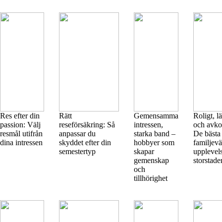
Res efter din
Rätt
Gemensamma
Roligt, l
passion: Välj
reseförsäkring: Så
intressen,
och avko
resmål utifrån
anpassar du
starka band –
De bästa
dina intressen
skyddet efter din
hobbyer som
familjevä
semestertyp
skapar
upplevels
gemenskap
storstade
och
tillhörighet