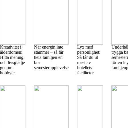
Kreativitet i
När energin inte
Lyx med
Underhål
ålderdomen:
stämmer – så får
personlighet:
trygga b
Hitta mening
hela familjen en
Så får du ut
semestern
och livsglädje
bra
mest av
för en lu
genom
semesterupplevelse
hotellets
familjeu
hobbyer
faciliteter