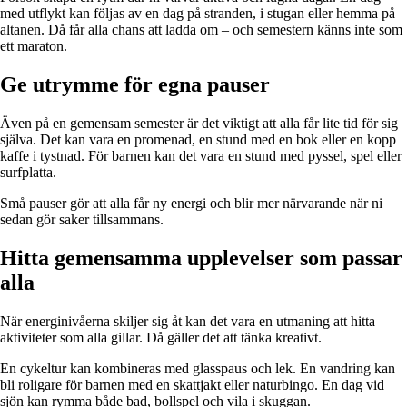
med utflykt kan följas av en dag på stranden, i stugan eller hemma på
altanen. Då får alla chans att ladda om – och semestern känns inte som
ett maraton.
Ge utrymme för egna pauser
Även på en gemensam semester är det viktigt att alla får lite tid för sig
själva. Det kan vara en promenad, en stund med en bok eller en kopp
kaffe i tystnad. För barnen kan det vara en stund med pyssel, spel eller
surfplatta.
Små pauser gör att alla får ny energi och blir mer närvarande när ni
sedan gör saker tillsammans.
Hitta gemensamma upplevelser som passar
alla
När energinivåerna skiljer sig åt kan det vara en utmaning att hitta
aktiviteter som alla gillar. Då gäller det att tänka kreativt.
En cykeltur kan kombineras med glasspaus och lek. En vandring kan
bli roligare för barnen med en skattjakt eller naturbingo. En dag vid
sjön kan rymma både bad, bollspel och vila i skuggan.