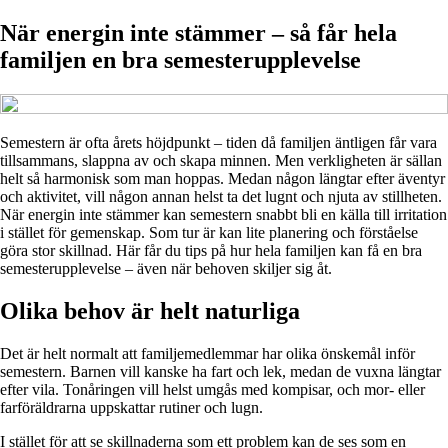
När energin inte stämmer – så får hela
familjen en bra semesterupplevelse
Semestern är ofta årets höjdpunkt – tiden då familjen äntligen får vara
tillsammans, slappna av och skapa minnen. Men verkligheten är sällan
helt så harmonisk som man hoppas. Medan någon längtar efter äventyr
och aktivitet, vill någon annan helst ta det lugnt och njuta av stillheten.
När energin inte stämmer kan semestern snabbt bli en källa till irritation
i stället för gemenskap. Som tur är kan lite planering och förståelse
göra stor skillnad. Här får du tips på hur hela familjen kan få en bra
semesterupplevelse – även när behoven skiljer sig åt.
Olika behov är helt naturliga
Det är helt normalt att familjemedlemmar har olika önskemål inför
semestern. Barnen vill kanske ha fart och lek, medan de vuxna längtar
efter vila. Tonåringen vill helst umgås med kompisar, och mor- eller
farföräldrarna uppskattar rutiner och lugn.
I stället för att se skillnaderna som ett problem kan de ses som en