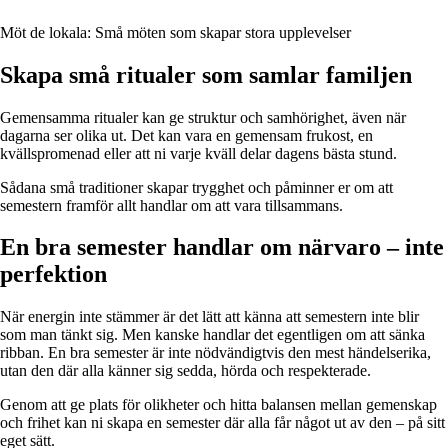
Möt de lokala: Små möten som skapar stora upplevelser
Skapa små ritualer som samlar familjen
Gemensamma ritualer kan ge struktur och samhörighet, även när
dagarna ser olika ut. Det kan vara en gemensam frukost, en
kvällspromenad eller att ni varje kväll delar dagens bästa stund.
Sådana små traditioner skapar trygghet och påminner er om att
semestern framför allt handlar om att vara tillsammans.
En bra semester handlar om närvaro – inte
perfektion
När energin inte stämmer är det lätt att känna att semestern inte blir
som man tänkt sig. Men kanske handlar det egentligen om att sänka
ribban. En bra semester är inte nödvändigtvis den mest händelserika,
utan den där alla känner sig sedda, hörda och respekterade.
Genom att ge plats för olikheter och hitta balansen mellan gemenskap
och frihet kan ni skapa en semester där alla får något ut av den – på sitt
eget sätt.