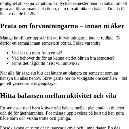
möjlighet att skapa variation. En lyckad semester handlar sällan om att
göra allt tillsammans hela tiden, utan om att hitta en balans där alla får
lite av det de behöver.
Prata om förväntningarna – innan ni åker
Många konflikter uppstår för att förväntningarna inte är tydliga. Ta
därför ett samtal innan semestern börjar. Fråga varandra:
Vad ser du mest fram emot?
Vad behöver du för att känna att det blir en bra semester?
Finns det något du helst vill undvika?
När alla får säga sitt blir det lättare att planera en semester som tar
hänsyn till allas behov. Skriv gärna ner de viktigaste önskemålen – det
ger ett gemensamt utgångsläge.
Hitta balansen mellan aktivitet och vila
En semester med barn kräver ofta balans mellan planerade aktiviteter
och tid för återhämtning. För många upplevelser på kort tid kan göra
både barn och vuxna trötta och griniga.
Försök skapa en rytm där ni varvar aktiva och lugna dagar. En dag